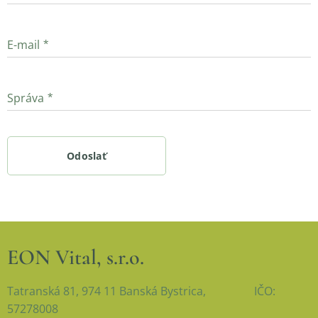
E-mail
Správa
Odoslať
EON Vital, s.r.o.
Tatranská 81, 974 11 Banská Bystrica, IČO:
57278008