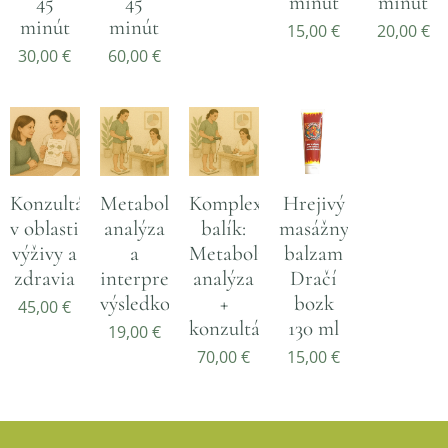
45
45
minút
minút
minút
minút
15,00
€
20,00
€
30,00
€
60,00
€
Konzultácia
Metabolická
Komplexný
Hrejivý
v oblasti
analýza
balík:
masážny
výživy a
a
Metabolická
balzam
zdravia
interpretácia
analýza
Dračí
výsledkov
+
bozk
45,00
€
konzultácia
130 ml
19,00
€
70,00
€
15,00
€