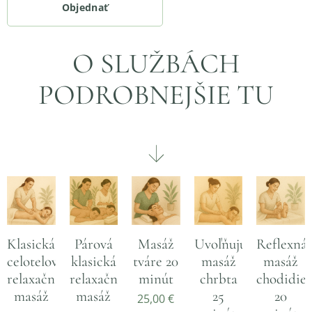
Objednať
O SLUŽBÁCH
PODROBNEJŠIE TU
Klasická
Párová
Masáž
Uvoľňujúca
Reflexná
celotelová
klasická
tváre 20
masáž
masáž
relaxačná
relaxačná
minút
chrbta
chodidiel
masáž
masáž
25
20
25,00
€