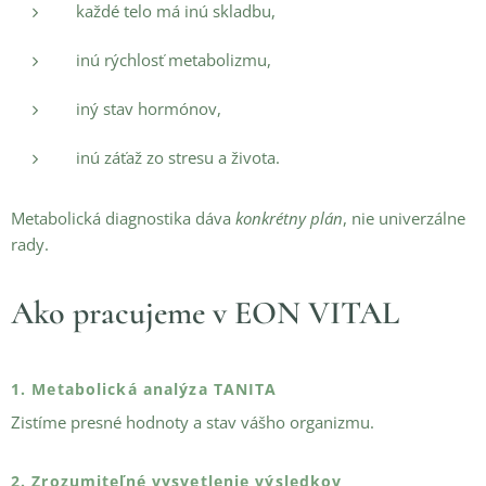
každé telo má inú skladbu,
inú rýchlosť metabolizmu,
iný stav hormónov,
inú záťaž zo stresu a života.
Metabolická diagnostika dáva
konkrétny plán
, nie univerzálne
rady.
Ako pracujeme v EON VITAL
1. Metabolická analýza TANITA
Zistíme presné hodnoty a stav vášho organizmu.
2. Zrozumiteľné vysvetlenie výsledkov