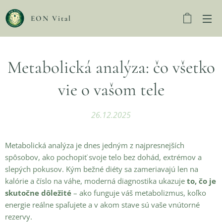
EON Vital
Metabolická analýza: čo všetko
vie o vašom tele
26.12.2025
Metabolická analýza je dnes jedným z najpresnejších
spôsobov, ako pochopiť svoje telo bez dohád, extrémov a
slepých pokusov. Kým bežné diéty sa zameriavajú len na
kalórie a číslo na váhe, moderná diagnostika ukazuje
to, čo je
skutočne dôležité
– ako funguje váš metabolizmus, koľko
energie reálne spaľujete a v akom stave sú vaše vnútorné
rezervy.