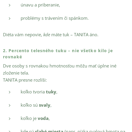
únavu a priberanie,
problémy s trávením či spánkom.
Diéta vám nepovie,
kde
máte tuk – TANITA áno.
2. Percento telesného tuku – nie všetko kilo je
rovnaké
Dve osoby s rovnakou hmotnosťou môžu mať úplne iné
zloženie tela.
TANITA presne rozlíši:
koľko tvoria
tuky
,
koľko sú
svaly
,
koľko je
voda
,
kde sú
slabé miesta
(napr. nízka svalová hmota na