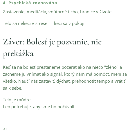
4. Psychická rovnováha
Zastavenie, meditácia, vnútorné ticho, hranice v živote.
Telo sa nelieči v strese — lieči sa v pokoji.
Záver: Bolesť je pozvanie, nie
prekážka
Keď sa na bolesť prestaneme pozerať ako na niečo "zlého" a
začneme ju vnímať ako signál, ktorý nám má pomôcť, mení sa
všetko. Naučí nás zastaviť, dýchať, prehodnotiť tempo a vrátiť
sa k sebe.
Telo je múdre.
Len potrebuje, aby sme ho počúvali.
AL