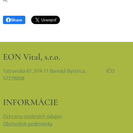
Share
EON Vital, s.r.o.
Tatranská 81, 974 11 Banská Bystrica, IČO:
57278008
INFORMÁCIE
Ochrana osobných údajov
Obchodné podmienky