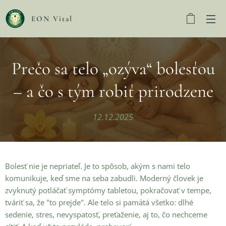
EON Vital
Prečo sa telo „ozýva“ bolesťou
– a čo s tým robiť prirodzene
12.12.2025
Bolesť nie je nepriateľ. Je to spôsob, akým s nami telo
komunikuje, keď sme na seba zabudli. Moderný človek je
zvyknutý potláčať symptómy tabletou, pokračovať v tempe,
tváriť sa, že "to prejde". Ale telo si pamätá všetko: dlhé
sedenie, stres, nevyspatosť, preťaženie, aj to, čo nechceme