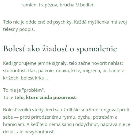
ramien, trapézov, brucha či bedier.
Telo nie je oddelené od psychiky. Každá myšlienka má svoj
telesný podpis.
Bolesť ako žiadosť o spomalenie
Keď ignorujeme jemné signály, telo začne hovoriť nahlas:
stuhnutosť, tlak, pálenie, únava, kŕče, migréna, pichanie v
krížoch, bolesť krku…
To nie je "problém".
To je
telo, ktoré žiada pozornosť
.
Bolesť vzniká vtedy, keď sa už dlhšie snažíme fungovať proti
sebe — proti prirodzenému rytmu, dychu, potrebám a
hraniciam. A keď telo nemá šancu oddýchnuť, náprava nie je
detail, ale nevyhnutnosť.