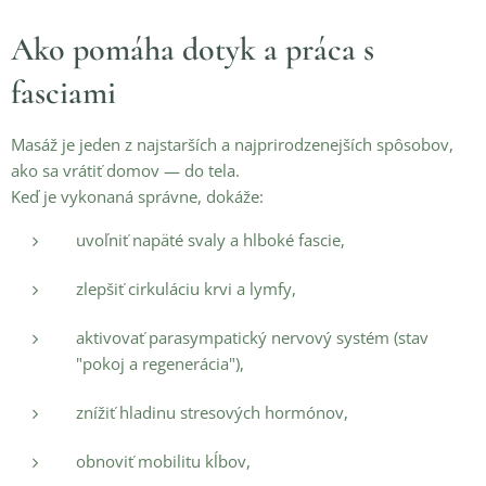
Ako pomáha dotyk a práca s
fasciami
Masáž je jeden z najstarších a najprirodzenejších spôsobov,
ako sa vrátiť domov — do tela.
Keď je vykonaná správne, dokáže:
uvoľniť napäté svaly a hlboké fascie,
zlepšiť cirkuláciu krvi a lymfy,
aktivovať parasympatický nervový systém (stav
"pokoj a regenerácia"),
znížiť hladinu stresových hormónov,
obnoviť mobilitu kĺbov,