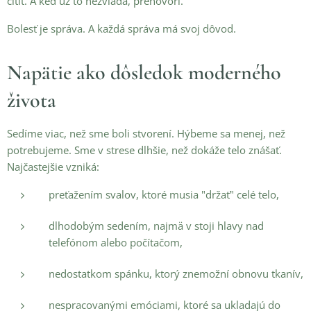
cítiť. A keď už to nezvláda, prehovorí.
Bolesť je správa. A každá správa má svoj dôvod.
Napätie ako dôsledok moderného
života
Sedíme viac, než sme boli stvorení. Hýbeme sa menej, než
potrebujeme. Sme v strese dlhšie, než dokáže telo znášať.
Najčastejšie vzniká:
preťažením svalov, ktoré musia "držať" celé telo,
dlhodobým sedením, najmä v stoji hlavy nad
telefónom alebo počítačom,
nedostatkom spánku, ktorý znemožní obnovu tkanív,
nespracovanými emóciami, ktoré sa ukladajú do