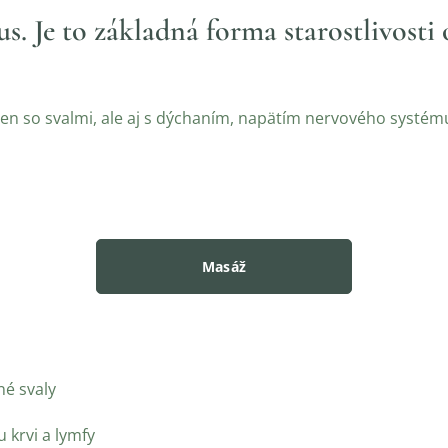
us. Je to základná forma starostlivosti 
en so svalmi, ale aj s dýchaním, napätím nervového systé
Masáž
né svaly
u krvi a lymfy