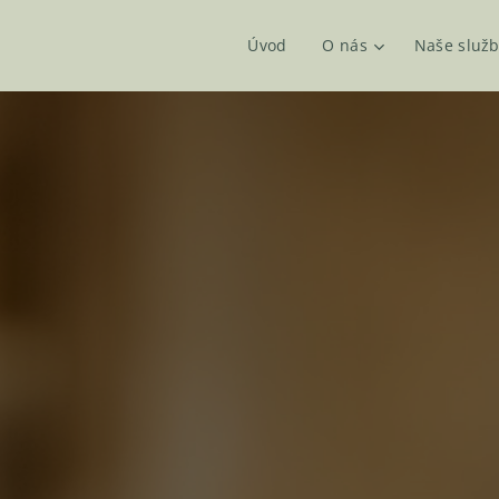
Úvod
O nás
Naše služ