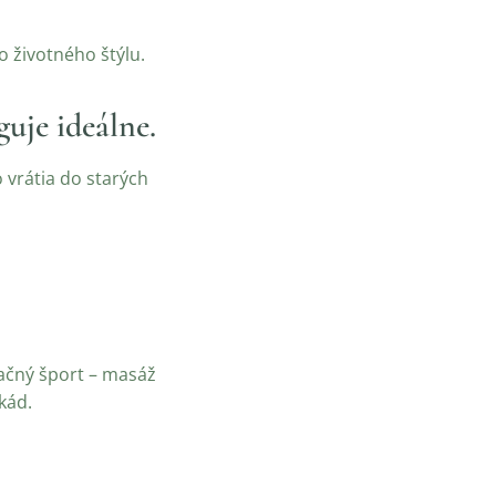
o životného štýlu.
uje ideálne.
 vrátia do starých
reačný šport – masáž
kád.