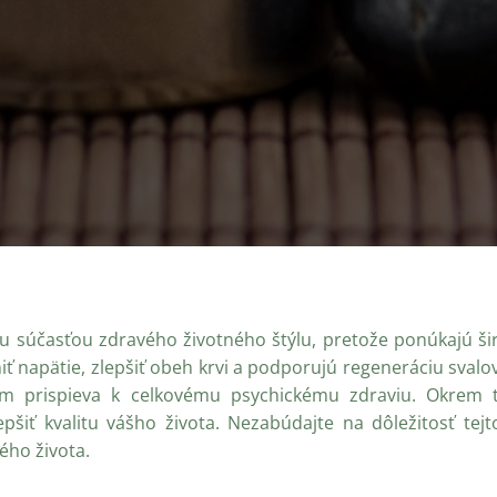
u súčasťou zdravého životného štýlu, pretože ponúkajú šir
iť napätie, zlepšiť obeh krvi a podporujú regeneráciu sval
čím prispieva k celkovému psychickému zdraviu. Okrem to
pšiť kvalitu vášho života. Nezabúdajte na dôležitosť tejt
ého života.