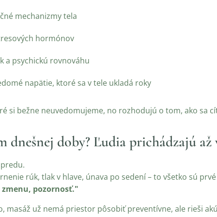
ačné mechanizmy tela
stresových hormónov
k a psychickú rovnováhu
domé napätie, ktoré sa v tele ukladá roky
oré si bežne neuvedomujeme, no rozhodujú o tom, ako sa cí
 dnešnej doby? Ľudia prichádzajú až v
opredu.
brnenie rúk, tlak v hlave, únava po sedení – to všetko sú prvé
 zmenu, pozornosť."
ho, masáž už nemá priestor pôsobiť preventívne, ale rieši ak