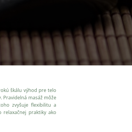
okú škálu výhod pre telo
ov. Pravidelná masáž môže
ho zvyšuje flexibilitu a
o relaxačnej praktiky ako