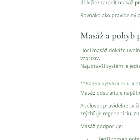
dôležité zaradiť masáž
pr
Rovnako ako pravidelný po
Masáž a pohyb p
Hoci masáž dokáže uvoľni
vzorcov.
Najzdravší systém je jed
**Pohyb vytvára silu a st
Masáž odstraňuje napäti
Ak človek pravidelne cvič
zrýchľuje regeneráciu, zn
Masáž podporuje:
lepší rozsah poh