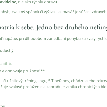
avidelne
, nie ako rýchlu opravu.
hyb, kvalitný spánok či výživa – aj masáž je súčasť zdravéh
atria k sebe. Jedno bez druhého nefung
ť napätie, pri dlhodobom zanedbaní pohybu sa svaly rýchlo
noduchý:
abilitu.
e a obnovuje pružnosť.**
í – či už silový tréning, jogu, 5 Tibeťanov, chôdzu alebo rek
ižuje svalové preťaženie a zabraňuje vzniku chronických blo
ybu