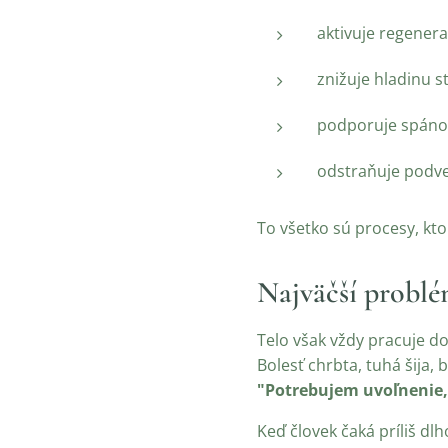
aktivuje regener
znižuje hladinu 
podporuje spáno
odstraňuje podve
To všetko sú procesy, kt
Najväčší problém
Telo však vždy pracuje d
Bolesť chrbta, tuhá šija, 
"Potrebujem uvoľnenie,
Keď človek čaká príliš dl