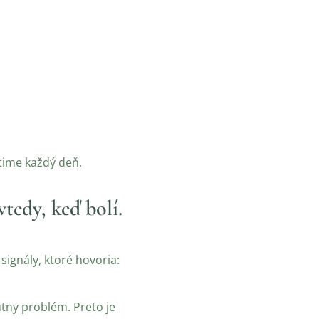
time každý deň.
tedy, keď bolí.
 signály, ktoré hovoria:
útny problém. Preto je