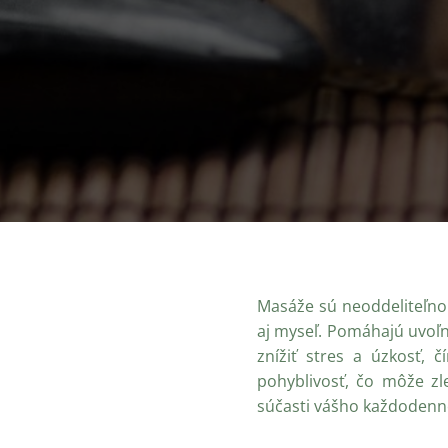
Masáže sú neoddeliteľno
aj myseľ. Pomáhajú uvoľn
znížiť stres a úzkosť, 
pohyblivosť, čo môže zle
súčasti vášho každodenn