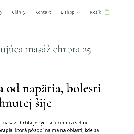
by
Články
Kontakt
E-shop
Košík
ujúca masáž chrbta 25
t
a od napätia, bolesti
hnutej šije
 masáž chrbta je rýchla, účinná a veľmi
rapia, ktorá pôsobí najmä na oblasti, kde sa