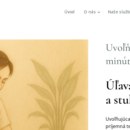
Úvod
O nás
Naše služ
Uvoľň
minú
Úľav
a stu
Uvoľňujúca
príjemná te