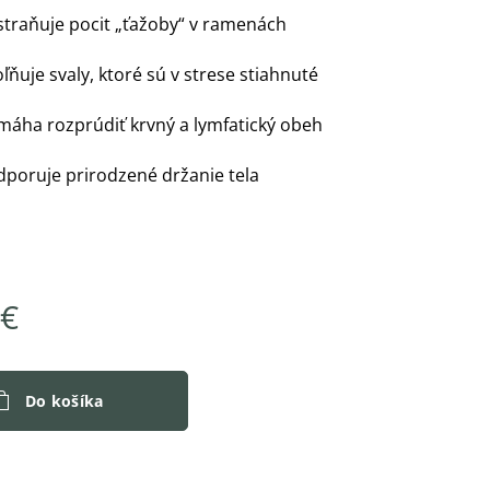
traňuje pocit „ťažoby“ v ramenách
ľňuje svaly, ktoré sú v strese stiahnuté
áha rozprúdiť krvný a lymfatický obeh
poruje prirodzené držanie tela
€
Do košíka