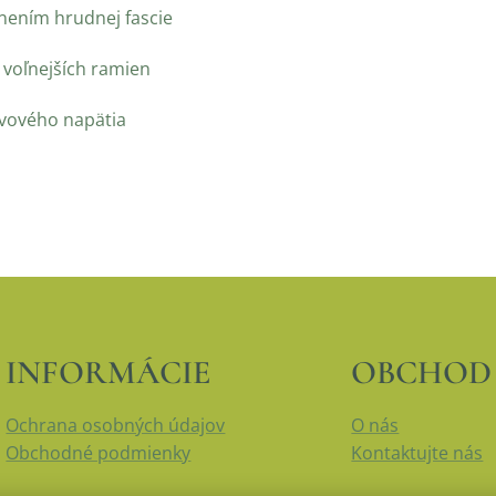
nením hrudnej fascie
 voľnejších ramien
rvového napätia
INFORMÁCIE
OBCHOD
Ochrana osobných údajov
O nás
Obchodné podmienky
Kontaktujte nás