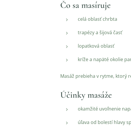
Čo sa masíruje
celá oblasť chrbta
trapézy a šijová časť
lopatková oblasť
kríže a napäté okolie pa
Masáž prebieha v rytme, ktorý re
Účinky masáže
okamžité uvoľnenie napä
úľava od bolestí hlavy 