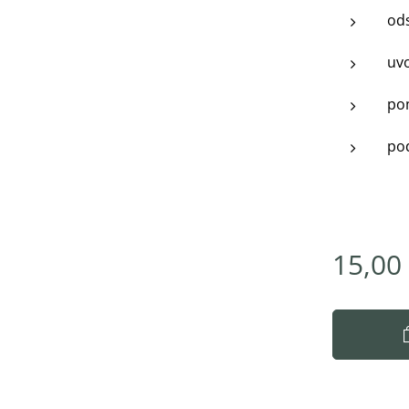
ods
uvo
pom
pod
15,00