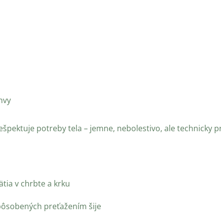
nvy
špektuje potreby tela – jemne, nebolestivo, ale technicky p
tia v chrbte a krku
spôsobených preťažením šije