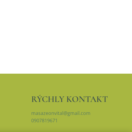
RÝCHLY KONTAKT
masazeonvital@gmail.com
0907819671