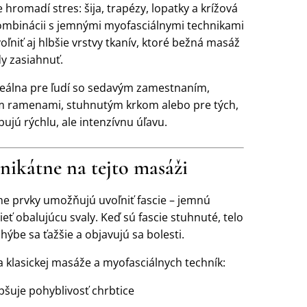
e hromadí stres: šija, trapézy, lopatky a krížová
kombinácii s jemnými myofasciálnymi technikami
niť aj hlbšie vrstvy tkanív, ktoré bežná masáž
y zasiahnuť.
deálna pre ľudí so sedavým zamestnaním,
 ramenami, stuhnutým krkom alebo pre tých,
bujú rýchlu, ale intenzívnu úľavu.
nikátne na tejto masáži
ne prvky umožňujú uvoľniť fascie – jemnú
ieť obalujúcu svaly. Keď sú fascie stuhnuté, telo
, hýbe sa ťažšie a objavujú sa bolesti.
 klasickej masáže a myofasciálnych techník:
pšuje pohyblivosť chrbtice