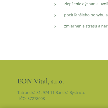
zlepšenie dýchania uvoľ
pocit ľahšieho pohybu a
zmiernenie stresu a ne
EON Vital, s.r.o.
Tatranská 81, 974 11 Banská Bystrica,
IČO: 57278008