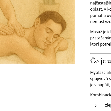
najčastejši
oblasť. V 
pomáha uvoľ
nemusí vžd
Masáž je i
preťaženým
ktorí potre
Čo je u
Myofasciál
spojivovú s
je v napätí
Kombinácia
zle