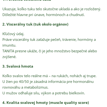
Ukazuje, koľko tuku telo skutočne ukladá a ako je rozložený.
Dôležité hlavne pri únave, hormónoch a chudnutí.
2. Viscerálny tuk (tuk okolo orgánov)
Kľúčový údaj.
Práve viscerálny tuk zaťažuje pečeň, trávenie, hormóny a
imunitu.
TANITA presne ukáže, či je jeho množstvo bezpečné alebo
zvýšené.
3. Svalová hmota
Koľko svalov telo reálne má – na rukách, nohách aj trupe.
U žien po 40/50 je zásadná informácia pre hormonálnu
rovnováhu a metabolizmus.
U mužov odhaľuje silu, výkon a potrebu bielkovín.
4. Kvalita svalovej hmoty (muscle quality score)