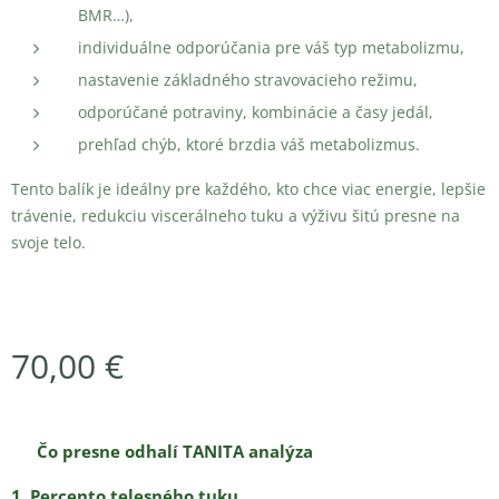
BMR…),
individuálne odporúčania pre váš typ metabolizmu,
nastavenie základného stravovacieho režimu,
odporúčané potraviny, kombinácie a časy jedál,
prehľad chýb, ktoré brzdia váš metabolizmus.
Tento balík je ideálny pre každého, kto chce viac energie, lepšie
trávenie, redukciu viscerálneho tuku a výživu šitú presne na
svoje telo.
70,00
€
⭐
Čo presne odhalí TANITA analýza
1. Percento telesného tuku