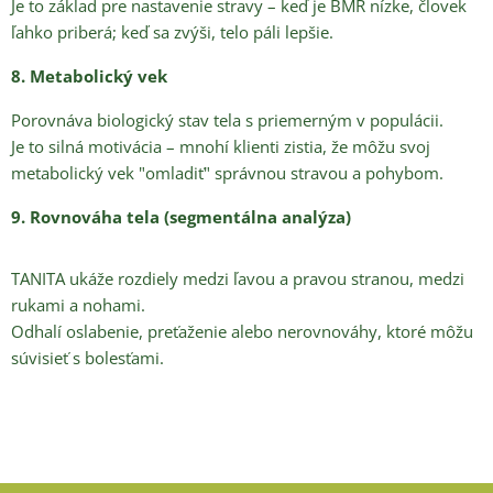
Je to základ pre nastavenie stravy – keď je BMR nízke, človek
ľahko priberá; keď sa zvýši, telo páli lepšie.
8. Metabolický vek
Porovnáva biologický stav tela s priemerným v populácii.
Je to silná motivácia – mnohí klienti zistia, že môžu svoj
metabolický vek "omladiť" správnou stravou a pohybom.
9. Rovnováha tela (segmentálna analýza)
TANITA ukáže rozdiely medzi ľavou a pravou stranou, medzi
rukami a nohami.
Odhalí oslabenie, preťaženie alebo nerovnováhy, ktoré môžu
súvisieť s bolesťami.