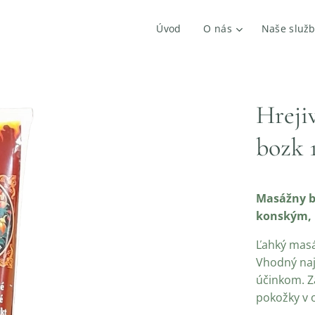
Úvod
O nás
Naše služ
Hreji
bozk 
Masážny b
konským, k
Ľahký masá
Vhodný naj
účinkom. Za
pokožky v o