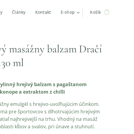
by
Články
Kontakt
E-shop
Košík
vý masážny balzam Dračí
130 ml
ylinný hrejivý balzam s pagaštanom
onope a extraktom z chilli
žny emulgél s hrejivo-uvoľňujúcim účinkom.
mä pre športovcov s dlhotrvajúcim hrejivým
tiaľ najhrejivejší na trhu. Vhodný na masáž
blasti kĺbov a svalov, pri únave a stuhnutí.