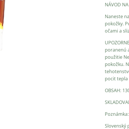
NÁVOD NA 
Naneste na
pokožky. Po
očami a sli
UPOZORNENI
poranenú a
použitie N
pokožku. N
tehotenstv
pocit tepla
OBSAH: 13
SKLADOVANI
Poznámka: 
Slovenský 