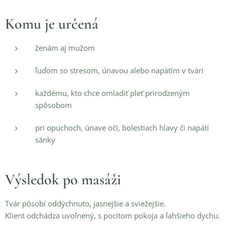
Komu je určená
ženám aj mužom
ľuďom so stresom, únavou alebo napätím v tvári
každému, kto chce omladiť pleť prirodzeným
spôsobom
pri opuchoch, únave očí, bolestiach hlavy či napätí
sánky
Výsledok po masáži
Tvár pôsobí oddýchnuto, jasnejšie a sviežejšie.
Klient odchádza uvoľnený, s pocitom pokoja a ľahšieho dychu.