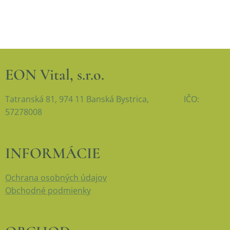
EON Vital, s.r.o.
Tatranská 81, 974 11 Banská Bystrica, IČO:
57278008
INFORMÁCIE
Ochrana osobných údajov
Obchodné podmienky