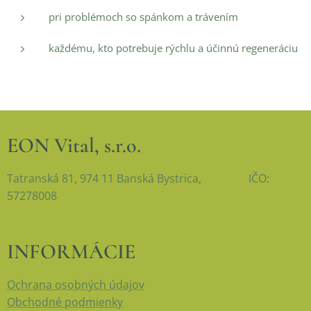
pri problémoch so spánkom a trávením
každému, kto potrebuje rýchlu a účinnú regeneráciu
EON Vital, s.r.o.
Tatranská 81, 974 11 Banská Bystrica, IČO:
57278008
INFORMÁCIE
Ochrana osobných údajov
Obchodné podmienky