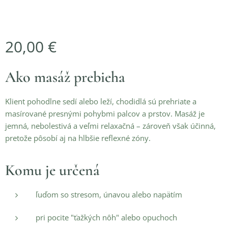
20,00
€
Ako masáž prebieha
Klient pohodlne sedí alebo leží, chodidlá sú prehriate a
masírované presnými pohybmi palcov a prstov. Masáž je
jemná, nebolestivá a veľmi relaxačná – zároveň však účinná,
pretože pôsobí aj na hlbšie reflexné zóny.
Komu je určená
ľuďom so stresom, únavou alebo napätím
pri pocite "ťažkých nôh" alebo opuchoch