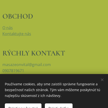
OBCHOD
O nás
Kontaktujte nás
RÝCHLY KONTAKT
masazeonvital@gmail.com
0907819671
Používame cookies, aby sme zaistili správne fungovanie a
bezpečnosť našich stránok. Tým vám môžeme poskytnúť tú
Cookies
najlepšiu skúsenosť z ich návštevy.
Do košíka